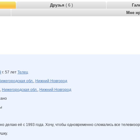
Друзья
( 6 )
Гал
Мне н
9
г. 57 лет
Телец
ижегородская обл.
,
Нижний Новгород
,
Нижегородская обл.
,
Нижний Новгород
зано
ны
, но делаю её с 1993 года. Хочу, чтобы одновременно сломались все телевизо
шку.