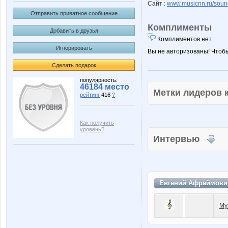
Сайт :
www.musicnn.ru/soun
Отправить приватное сообщение
Комплименты
Добавить в друзья
Комплиментов нет.
Игнорировать
Вы не авторизованы! Чтоб
Сделать подарок
популярность:
46184 место
Метки лидеров
рейтинг
416
?
Как получить
уровень?
Интервью
Евгений Афраймови
Му