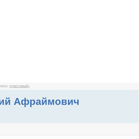
статус
«трастовый»
ний Афраймович