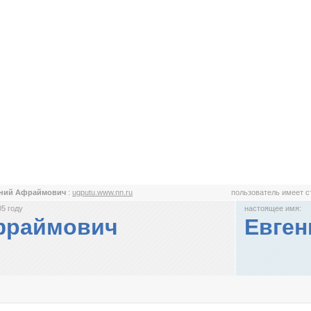
ений Афраймович
:
ugputu.www.nn.ru
пользователь имеет 
5 году
настоящее имя:
фраймович
Евге