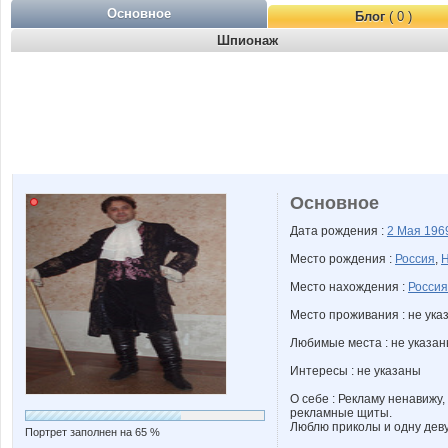
Основное
Блог
( 0 )
Шпионаж
Основное
Дата рождения :
2 Мая
196
Место рождения :
Россия
,
Н
Место нахождения :
Россия
Место проживания : не ука
Любимые места : не указа
Интересы : не указаны
О себе : Рекламу ненавижу
рекламные щиты.
Люблю приколы и одну деву
Портрет заполнен на 65 %